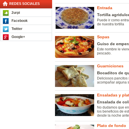
REDES SOCIALES
Entrada
2urpi
Tortilla agridulc
Puede ir como entra
Facebook
de nuestra tortilla
Twitter
Sopas
Google+
Guiso de emper
Este nombre le vien
pescado.
Guarniciones
Bocaditos de qu
Deliciosos pancitos
acompañar alguna 
Ensaladas y plat
Ensalada de col
No dudamos que en e
los beneficios de es
desde la noche anter
Plato de fondo