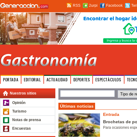
RSS
2urpi
Facebook
Twi
PORTADA
EDITORIAL
ACTUALIDAD
DEPORTES
ESPECTÁCULOS
TECN
Nuestros sitios
Opinión
Últimas noticias
Turismo
Entrada
Notas de prensa
Brochetas de po
Para ocasiones esp
Encuestas