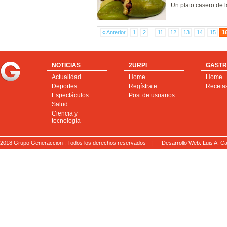
Un plato casero de 
« Anterior
1
2
...
11
12
13
14
15
1
NOTICIAS
2URPI
GASTR
Actualidad
Home
Home
Deportes
Regístrate
Receta
Espectáculos
Post de usuarios
Salud
Ciencia y
tecnología
2018 Grupo Generaccion . Todos los derechos reservados |
Desarrollo Web: Luis A.