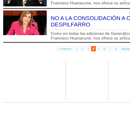
Francisco Huanacune, nos ofrece su artículo
NO A LA CONSOLIDACIÓN A 
DESPILFARRO
Como en todas las ediciones de Gener@cci
Francisco Huanacune, nos ofrece su artículo
« Anterior
1
2
3
4
5
6
7
8
Siguie
NOTICIAS
USUARIOS G
GASTRON
Home
Home
Home
Actualidad
Regístrate
Recetas
Deportes
Perfil
Artículos
Espectáculos
Internacionales
Ciencia y tecnología
© Copyright Generaccion.com 2010
|
Términos de c