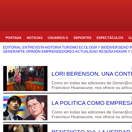
PORTADA
NOTICIAS
USUARIOS G
DEPORTES
ESPECTÁCULOS
G
EDITORIAL
ENTREVISTA
HISTORIA
TURISMO
ECOLOGÍA Y BIODIVERSIDAD
I
GENERARTE
OPINIÓN
EMPRENDEDORES
ACTUALIDAD
RESEÑA
HOGAR Y 
EDITORIAL
LORI BERENSON, UNA CONT
Como en todas las ediciones de Gener@cci
Francisco Huanacune, nos ofrece su artículo
LA POLITICA COMO EMPRESA
Como en todas las ediciones de Gener@cci
Francisco Huanacune, nos ofrece su artículo