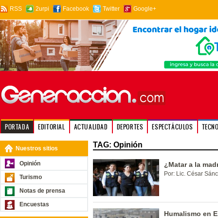
RSS
2urpi
Facebook
Twitter
Google+
PORTADA
EDITORIAL
ACTUALIDAD
DEPORTES
ESPECTÁCULOS
TECN
TAG: Opinión
Nuestros sitios
Opinión
¿Matar a la mad
Por: Lic. César Sánc
Turismo
Notas de prensa
Encuestas
Humalismo en Es