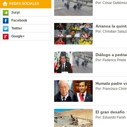
Por: César Gutiérrez
REDES SOCIALES
2urpi
Facebook
Arranca la quint
Twitter
Por: Christian Salaza
Google+
Diálogo a pedra
Por: Federico Prieto 
Humala padre vs
Por: Francisco Chiri
El gran desafío
Por: Eduardo Farah 