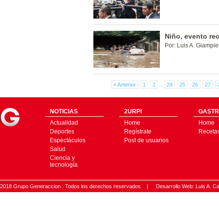
Niño, evento re
Por: Luis A. Giampiet
« Anterior
1
2
...
24
25
26
27
NOTICIAS
2URPI
GASTR
Actualidad
Home
Home
Deportes
Regístrate
Receta
Espectáculos
Post de usuarios
Salud
Ciencia y
tecnología
2018 Grupo Generaccion . Todos los derechos reservados |
Desarrollo Web: Luis A.