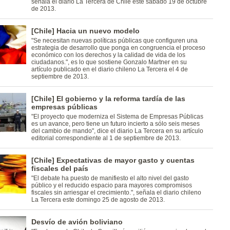
señala el diario La Tercera de Chile este sábado 19 de octubre
de 2013.
[Chile] Hacia un nuevo modelo
"Se necesitan nuevas políticas públicas que configuren una
estrategia de desarrollo que ponga en congruencia el proceso
económico con los derechos y la calidad de vida de los
ciudadanos.", es lo que sostiene Gonzalo Martner en su
artículo publicado en el diario chileno La Tercera el 4 de
septiembre de 2013.
[Chile] El gobierno y la reforma tardía de las
empresas públicas
"El proyecto que moderniza el Sistema de Empresas Públicas
es un avance, pero tiene un futuro incierto a sólo seis meses
del cambio de mando", dice el diario La Tercera en su artículo
editorial correspondiente al 1 de septiembre de 2013.
[Chile] Expectativas de mayor gasto y cuentas
fiscales del país
"El debate ha puesto de manifiesto el alto nivel del gasto
público y el reducido espacio para mayores compromisos
fiscales sin arriesgar el crecimiento.", señala el diario chileno
La Tercera este domingo 25 de agosto de 2013.
Desvío de avión boliviano