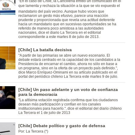
"En el caso de Chile, la Cancillería emitió un comunicado en el
que lamenta y rechaza la situación a la que se vio expuesto el
mandatario del país vecino. Aunque hubo voces que
reclamaron un gesto más efusivo, parece una reacción
prudente y proporcionada que revela una actitud deferente
hacia un mandatario que en sucesivas oportunidades se ha
referido de manera poco amistosa a las autoridades
nacionales, dice el diario La Tercera en el editorial
correspondiente a este martes 8 de julio de 2013.
[Chile] La batalla decisiva
"A partir de las primarias se abre un nuevo escenario. El
debate estará centrado en la capacidad de los candidatos a la
Presidencia de encarnar el cambio, ahora no sólo en base a
un programa, sino en la oferta de un proyecto país definido.",
dice Marco Enríquez-Ominami en su artículo publicado en el
portal del periódico chileno La Tercera este martes 9 de julio.
[Chile] Un paso adelante y un voto de confianza
para la democracia
"La altísima votación registrada confirma que los ciudadanos
desean más participación y confían en los canales
institucionales para hacerlo.", dice el editorial del diario chileno
La Tercera el 1 de julio de 2013
[Chile] Debate político y gasto de defensa
Por: La Tercera (*)