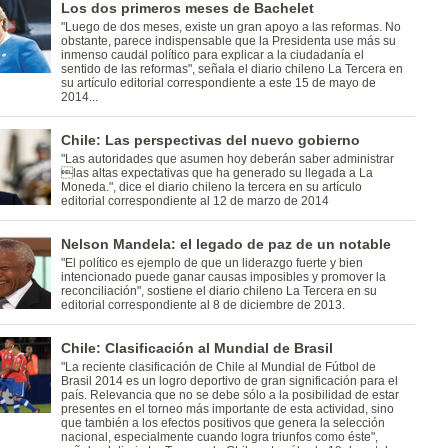
Los dos primeros meses de Bachelet
"Luego de dos meses, existe un gran apoyo a las reformas. No
obstante, parece indispensable que la Presidenta use más su
inmenso caudal político para explicar a la ciudadanía el
sentido de las reformas", señala el diario chileno La Tercera en
su artículo editorial correspondiente a este 15 de mayo de
2014...
Chile: Las perspectivas del nuevo gobierno
"Las autoridades que asumen hoy deberán saber administrar
las altas expectativas que ha generado su llegada a La
Moneda.", dice el diario chileno la tercera en su artículo
editorial correspondiente al 12 de marzo de 2014
Nelson Mandela: el legado de paz de un notable
"El político es ejemplo de que un liderazgo fuerte y bien
intencionado puede ganar causas imposibles y promover la
reconciliación", sostiene el diario chileno La Tercera en su
editorial correspondiente al 8 de diciembre de 2013.
Chile: Clasificación al Mundial de Brasil
"La reciente clasificación de Chile al Mundial de Fútbol de
Brasil 2014 es un logro deportivo de gran significación para el
país. Relevancia que no se debe sólo a la posibilidad de estar
presentes en el torneo más importante de esta actividad, sino
que también a los efectos positivos que genera la selección
nacional, especialmente cuando logra triunfos como éste",