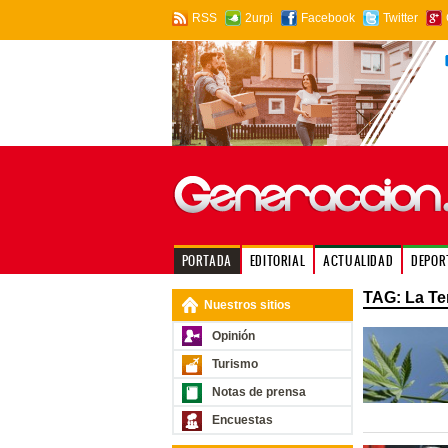
RSS
2urpi
Facebook
Twitter
PORTADA
EDITORIAL
ACTUALIDAD
DEPOR
TAG: La Te
Nuestros sitios
Opinión
Turismo
Notas de prensa
Encuestas