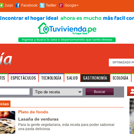
2urpi
Facebook
Twitter
Google+
TES
ESPECTÁCULOS
TECNOLOGÍA
SALUD
GASTRONOMÍA
ECOLOGÍA
icias
Plato de fondo
Lasaña de verduras
Para la gente vegetariana, esta receta para poder saborear
una pasta deliciosa.