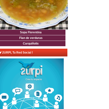
Sopa Florentina
Flan de verduras
Carquiñolis
2URPI, Tu Red Social !