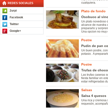
cualquiera.
REDES SOCIALES
2urpi
Plato de fondo
Osobuco al vin
Facebook
Un plato novedoso de
Twitter
alcance de nuestra
prepararlo y sorpren
Google+
Una opcion no muy 
Postre
Pudin de pan c
Un buen postre, con
potasio. A prepararl
Postre
Trufas de choco
Las trufas caseras so
fiesta familiar en e
estar refrigeradas d
Salsas
Salsa 4 quesos
Una rica y cremosa s
requesón, acompaña