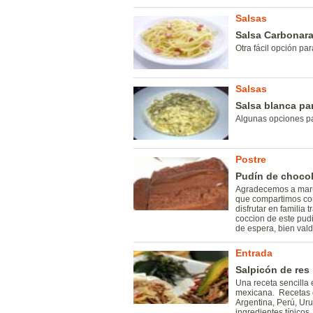
Salsas
Salsa Carbonar
Otra fácil opción pa
Salsas
Salsa blanca pa
Algunas opciones pa
Postre
Pudín de chocol
Agradecemos a maru
que compartimos con
disfrutar en familia 
coccion de este pudi
de espera, bien vald
Entrada
Salpicón de res
Una receta sencilla 
mexicana. Recetas 
Argentina, Perú, Ur
ingredientes típico