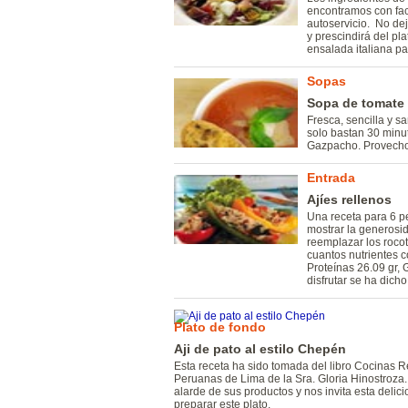
encontramos con fac
autoservicio. No de
y prescindirá del pl
ensalada italiana p
Sopas
Sopa de tomate
Fresca, sencilla y sa
solo bastan 30 minut
Gazpacho. Provecho
Entrada
Ajíes rellenos
Una receta para 6 
mostrar la generosi
reemplazar los rocot
cuantos nutrientes 
Proteínas 26.09 gr, 
disfrutar se ha dicho
Plato de fondo
Aji de pato al estilo Chepén
Esta receta ha sido tomada del libro Cocinas 
Peruanas de Lima de la Sra. Gloria Hinostroza.
alarde de sus productos y nos invita esta delic
preparar este plato.