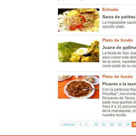
Entrada
Sarza de patitas
La inigualable sazó
sencillo plato.
Plato de fondo
Juane de gallin
La fiesta de San Juan
para comer este del
de la selva, reparti
como parte de su car
Plato de fondo
Picante a la tac
Con la particular f
Pocollay", nos enví
Peruanas de Tacna, 
parte muy querida d
Para 8 a 10 porcione
de la marraqueta, cr
nuestra receta.
« Anterior
1
2
...
80
81
82
83
84
8