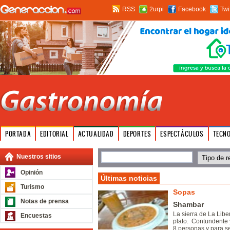
RSS
2urpi
Facebook
Twi
PORTADA
EDITORIAL
ACTUALIDAD
DEPORTES
ESPECTÁCULOS
TECN
Nuestros sitios
Opinión
Últimas noticias
Turismo
Sopas
Notas de prensa
Shambar
La sierra de La Libe
Encuestas
plato. Contundente 
8 personas y para s