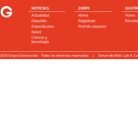
NOTICIAS
2URPI
GASTR
Actualidad
Home
Home
Deportes
Regístrate
Receta
Espectáculos
Post de usuarios
Salud
Ciencia y
tecnología
2018 Grupo Generaccion . Todos los derechos reservados |
Desarrollo Web: Luis A.